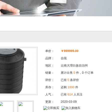
单价：
￥
999999.00
品牌：
合续
地区：
云南大理白族自治州
销量：
累计出售
0
件，0 个订单
评价：
已有
0
条评价
库存：
还剩
1000
件
人气：
已有
614
人关注
更新：
2020-03-09